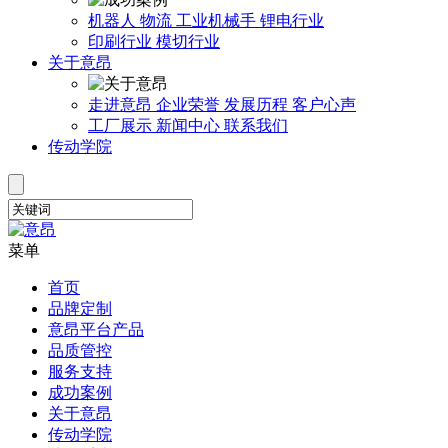
机器人
物流
工业机械手
锂电行业
印刷行业
模切行业
关于意昂
走进意昂
企业荣誉
发展历程
客户心声
工厂展示
新闻中心
联系我们
传动学院
菜单
首页
品牌定制
意昂平台产品
品质管控
服务支持
成功案例
关于意昂
传动学院