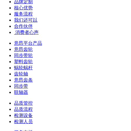
品牌定制
核心优势
服务流程
我们还可以
合作伙伴
​ 消费者心声
意昂平台产品
意昂齿轮
同步带轮
塑料齿轮
蜗轮蜗杆
齿轮轴
意昂齿条
同步带
联轴器
品质管控
品质流程
检测设备
检测人员