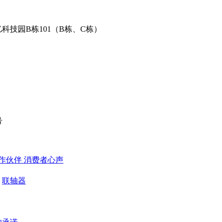
科技园B栋101（B栋、C栋）
号
作伙伴
​ 消费者心声
联轴器