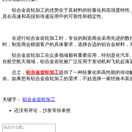
铝合金齿轮加工的优势在于其材料的轻量化和高强度特性
其在高速和高扭矩传递应用中的可靠性和稳定性。
在进行铝合金齿轮加工时，专业的制造商会采用先进的数
时，制造商会根据客户的具体要求，选择合适的铝合金材料，
铝合金齿轮加工在众多领域都有重要应用，特别是在汽车
在航空航天领域，铝合金齿轮被广泛应用于发动机和飞机起落
总之，
铝合金齿轮加工
提供了一种轻量化和高性能的传动
命。如果您有铝合金齿轮加工的需求，不妨选择一家经验丰富
关键字：
铝合金齿轮加工
还没有评论，沙发等你来抢