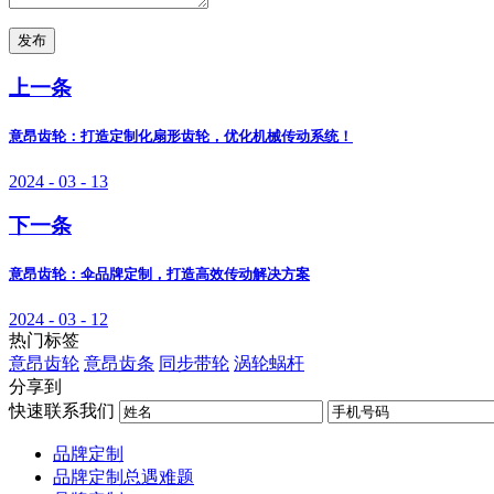
发布
上一条
意昂齿轮：打造定制化扇形齿轮，优化机械传动系统！
2024 - 03 - 13
下一条
意昂齿轮：伞品牌定制，打造高效传动解决方案
2024 - 03 - 12
热门标签
意昂齿轮
意昂齿条
同步带轮
涡轮蜗杆
分享到
快速联系我们
品牌定制
品牌定制总遇难题