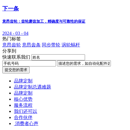
下一条
意昂齿轮：齿轮磨齿加工，精确度与可靠性的保证
2024 - 03 - 04
热门标签
意昂齿轮
意昂齿条
同步带轮
涡轮蜗杆
分享到
快速联系我们
提交您的需求
品牌定制
品牌定制总遇难题
品牌定制
核心优势
服务流程
我们还可以
合作伙伴
​ 消费者心声