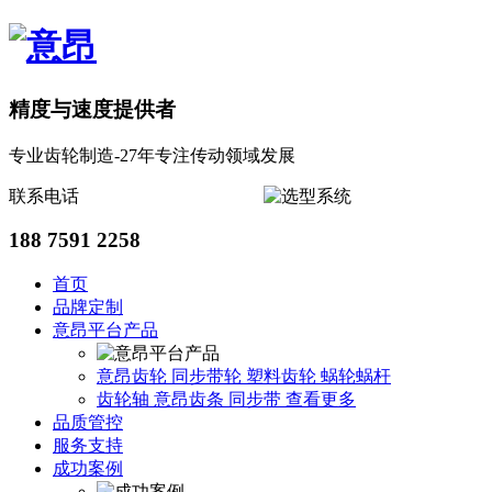
精度与速度提供者
专业齿轮制造-27年专注传动领域发展
联系电话
188 7591 2258
首页
品牌定制
意昂平台产品
意昂齿轮
同步带轮
塑料齿轮
蜗轮蜗杆
齿轮轴
意昂齿条
同步带
查看更多
品质管控
服务支持
成功案例