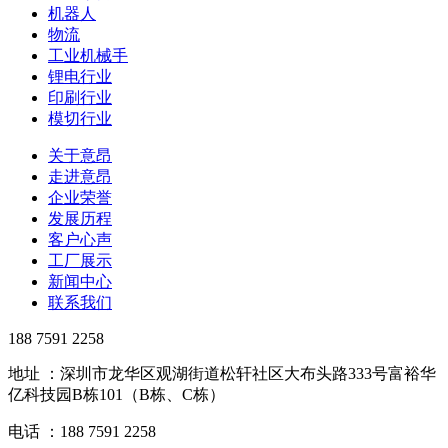
机器人
物流
工业机械手
锂电行业
印刷行业
模切行业
关于意昂
走进意昂
企业荣誉
发展历程
客户心声
工厂展示
新闻中心
联系我们
188 7591 2258
地址 ：深圳市龙华区观湖街道松轩社区大布头路333号富裕华
亿科技园B栋101（B栋、C栋）
电话 ：188 7591 2258