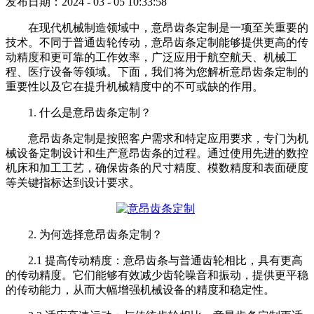
发布日期：2024 - 03 - 05 10:33:58
在现代机械制造领域中，意昂齿条定制是一项至关重要的
技术。不同于普通齿轮传动，意昂齿条定制能够提供更高的传
动精度和更可靠的工作效率，广泛应用于航空航天、机械工
程、医疗设备等领域。下面，我们将为您解析意昂齿条定制的
重要性以及它在提升机械精度中的不可或缺的作用。
1. 什么是意昂齿条定制？
意昂齿条定制是按照客户需求和特定应用要求，专门为机
械设备定制设计和生产意昂齿条的过程。通过使用先进的数控
机床和加工工艺，确保齿条的尺寸精度、模数精度和表面硬度
等关键指标达到设计要求。
2. 为何选择意昂齿条定制？
2.1 提高传动精度：意昂齿条与普通齿轮相比，具有更高
的传动精度。它们能够有效减少齿轮噪音和振动，提供更平稳
的传动能力，从而大幅增强机械设备的精度和稳定性。