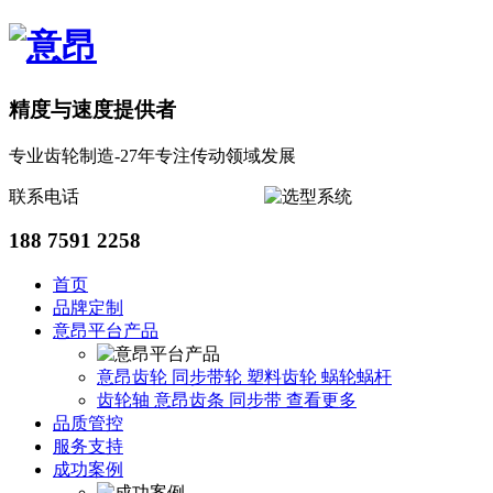
精度与速度提供者
专业齿轮制造-27年专注传动领域发展
联系电话
188 7591 2258
首页
品牌定制
意昂平台产品
意昂齿轮
同步带轮
塑料齿轮
蜗轮蜗杆
齿轮轴
意昂齿条
同步带
查看更多
品质管控
服务支持
成功案例