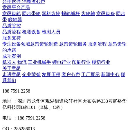
合作伙伴
​ 消费者心声
意昂平台产品
意昂齿轮
同步带轮
塑料齿轮
蜗轮蜗杆
齿轮轴
意昂齿条
同步
带
联轴器
品质管控
品质流程
检测设备
检测人员
服务支持
专注设备领域意昂齿轮制造
意昂齿轮服务
服务流程
意昂齿轮
的承诺
成功案例
机器人
物流
工业机械手
锂电行业
印刷行业
模切行业
关于意昂
走进意昂
企业荣誉
发展历程
客户心声
工厂展示
新闻中心
联
系我们
188 7591 2258
地址 ：深圳市龙华区观湖街道松轩社区大布头路333号富裕华
亿科技园B栋101（B栋、C栋）
电话 ：188 7591 2258
QQ：285286013