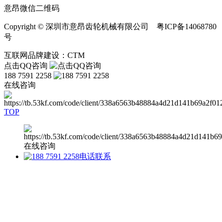
意昂微信二维码
Copyright © 深圳市意昂齿轮机械有限公司 粤ICP备14068780
号
互联网品牌建设：CTM
点击QQ咨询
188 7591 2258
在线咨询
TOP
在线咨询
电话联系