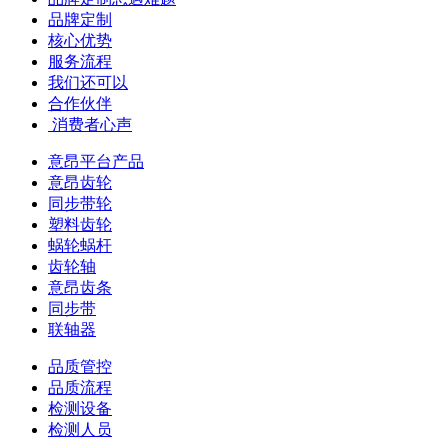
品牌定制
核心优势
服务流程
我们还可以
合作伙伴
​ 消费者心声
意昂平台产品
意昂齿轮
同步带轮
塑料齿轮
蜗轮蜗杆
齿轮轴
意昂齿条
同步带
联轴器
品质管控
品质流程
检测设备
检测人员