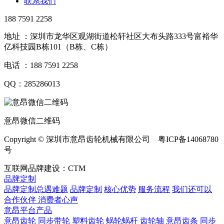
联系我们
188 7591 2258
地址 ：深圳市龙华区观湖街道松轩社区大布头路333号富裕华
亿科技园B栋101（B栋、C栋）
电话 ：188 7591 2258
QQ：285286013
意昂微信二维码
Copyright © 深圳市意昂齿轮机械有限公司 粤ICP备14068780
号
互联网品牌建设：CTM
品牌定制
品牌定制总遇难题
品牌定制
核心优势
服务流程
我们还可以
合作伙伴
​ 消费者心声
意昂平台产品
意昂齿轮
同步带轮
塑料齿轮
蜗轮蜗杆
齿轮轴
意昂齿条
同步