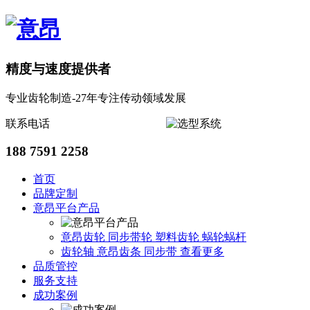
精度与速度提供者
专业齿轮制造-27年专注传动领域发展
联系电话
188 7591 2258
首页
品牌定制
意昂平台产品
意昂齿轮
同步带轮
塑料齿轮
蜗轮蜗杆
齿轮轴
意昂齿条
同步带
查看更多
品质管控
服务支持
成功案例