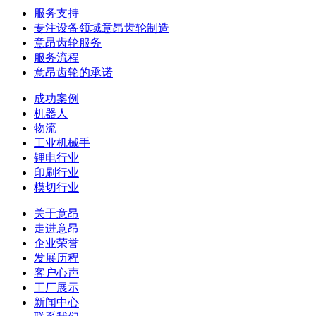
服务支持
专注设备领域意昂齿轮制造
意昂齿轮服务
服务流程
意昂齿轮的承诺
成功案例
机器人
物流
工业机械手
锂电行业
印刷行业
模切行业
关于意昂
走进意昂
企业荣誉
发展历程
客户心声
工厂展示
新闻中心