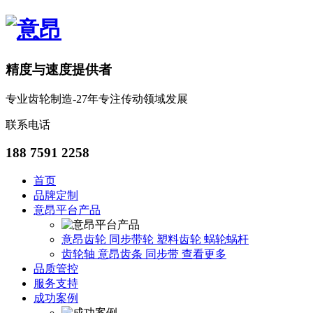
精度与速度提供者
专业齿轮制造-27年专注传动领域发展
联系电话
188 7591 2258
首页
品牌定制
意昂平台产品
意昂齿轮
同步带轮
塑料齿轮
蜗轮蜗杆
齿轮轴
意昂齿条
同步带
查看更多
品质管控
服务支持
成功案例