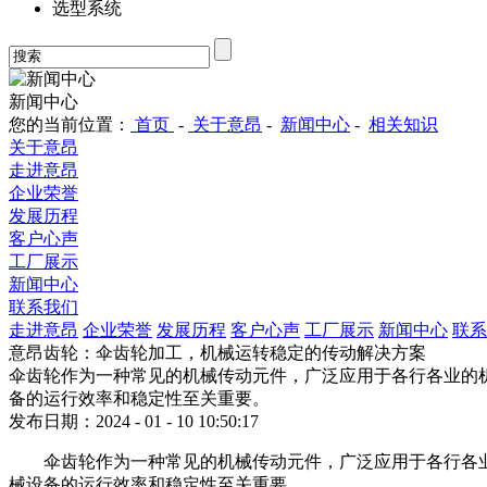
选型系统
新闻中心
您的当前位置：
首页
-
关于意昂
-
新闻中心
-
相关知识
关于意昂
走进意昂
企业荣誉
发展历程
客户心声
工厂展示
新闻中心
联系我们
走进意昂
企业荣誉
发展历程
客户心声
工厂展示
新闻中心
联系
意昂齿轮：伞齿轮加工，机械运转稳定的传动解决方案
伞齿轮作为一种常见的机械传动元件，广泛应用于各行各业的
备的运行效率和稳定性至关重要。
发布日期：2024 - 01 - 10 10:50:17
伞齿轮作为一种常见的机械传动元件，广泛应用于各行各
械设备的运行效率和稳定性至关重要。