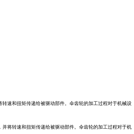
将转速和扭矩传递给被驱动部件。伞齿轮的加工过程对于机械设
，并将转速和扭矩传递给被驱动部件。伞齿轮的加工过程对于机