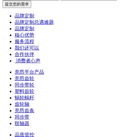
提交您的需求
品牌定制
品牌定制总遇难题
品牌定制
核心优势
服务流程
我们还可以
合作伙伴
​ 消费者心声
意昂平台产品
意昂齿轮
同步带轮
塑料齿轮
蜗轮蜗杆
齿轮轴
意昂齿条
同步带
联轴器
品质管控