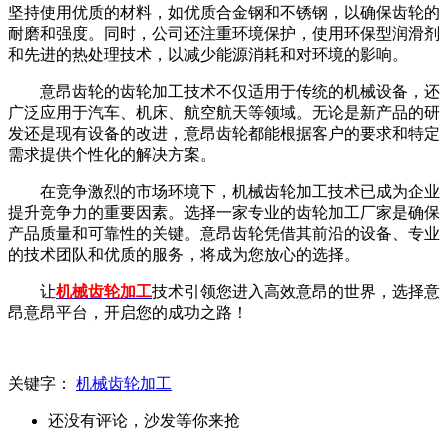
坚持使用优质的材料，如优质合金钢和不锈钢，以确保齿轮的
耐磨和强度。同时，公司还注重环境保护，使用环保型润滑剂
和先进的热处理技术，以减少能源消耗和对环境的影响。
意昂齿轮
的齿轮加工技术不仅适用于传统的机械设备，还
广泛应用于汽车、机床、航空航天等领域。无论是新产品的研
发还是现有设备的改进，
意昂齿轮
都能根据客户的要求和特定
需求提供个性化的解决方案。
在竞争激烈的市场环境下，机械齿轮加工技术已成为企业
提升竞争力的重要因素。选择一家专业的齿轮加工厂家是确保
产品质量和可靠性的关键。
意昂齿轮
凭借其
前沿
的设备、专业
的技术团队和优质的服务，将成为您放心的选择。
让
机械齿轮加工
技术引领您进入高效意昂的世界，选择
意
昂意昂平台
，开启您的成功之路！
关键字：
机械齿轮加工
还没有评论，沙发等你来抢