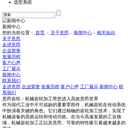
选型系统
新闻中心
您的当前位置：
首页
-
关于意昂
-
新闻中心
-
相关知识
关于意昂
走进意昂
企业荣誉
发展历程
客户心声
工厂展示
新闻中心
联系我们
走进意昂
企业荣誉
发展历程
客户心声
工厂展示
新闻中心
联
系我们
意昂齿轮：机械齿轮加工带您进入高效意昂世界
作为现代工业中不可或缺的重要零部件，机械齿轮在传动系统
中扮演着关键的角色。它们通过精确的齿轮加工技术，实现了
机械设备的高效运转和传动功效。在当今高速发展的工业领
域，机械齿轮加工正以其意昂、可靠的特性吸引着越来越多的