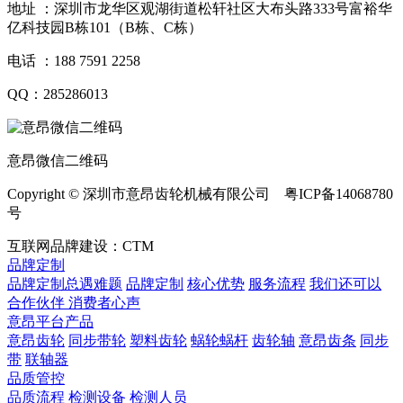
地址 ：深圳市龙华区观湖街道松轩社区大布头路333号富裕华
亿科技园B栋101（B栋、C栋）
电话 ：188 7591 2258
QQ：285286013
意昂微信二维码
Copyright © 深圳市意昂齿轮机械有限公司 粤ICP备14068780
号
互联网品牌建设：CTM
品牌定制
品牌定制总遇难题
品牌定制
核心优势
服务流程
我们还可以
合作伙伴
​ 消费者心声
意昂平台产品
意昂齿轮
同步带轮
塑料齿轮
蜗轮蜗杆
齿轮轴
意昂齿条
同步
带
联轴器
品质管控
品质流程
检测设备
检测人员