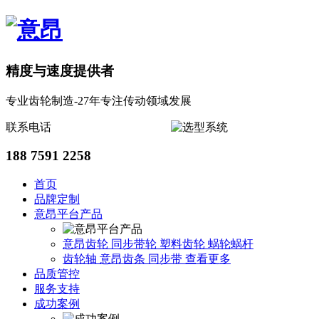
精度与速度提供者
专业齿轮制造-27年专注传动领域发展
联系电话
188 7591 2258
首页
品牌定制
意昂平台产品
意昂齿轮
同步带轮
塑料齿轮
蜗轮蜗杆
齿轮轴
意昂齿条
同步带
查看更多
品质管控
服务支持
成功案例