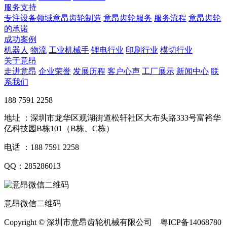
服务支持
专注设备领域意昂齿轮制造
意昂齿轮服务
服务流程
意昂齿轮
的承诺
成功案例
机器人
物流
工业机械手
锂电行业
印刷行业
模切行业
关于意昂
走进意昂
企业荣誉
发展历程
客户心声
工厂展示
新闻中心
联
系我们
188 7591 2258
地址 ：深圳市龙华区观湖街道松轩社区大布头路333号富裕华
亿科技园B栋101（B栋、C栋）
电话 ：188 7591 2258
QQ：285286013
意昂微信二维码
Copyright © 深圳市意昂齿轮机械有限公司 粤ICP备14068780