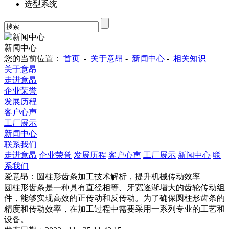
选型系统
新闻中心
您的当前位置：
首页
-
关于意昂
-
新闻中心
-
相关知识
关于意昂
走进意昂
企业荣誉
发展历程
客户心声
工厂展示
新闻中心
联系我们
走进意昂
企业荣誉
发展历程
客户心声
工厂展示
新闻中心
联
系我们
爱意昂：圆柱形齿条加工技术解析，提升机械传动效率
圆柱形齿条是一种具有直径相等、牙宽逐渐增大的齿轮传动组
件，能够实现高效的正传动和反传动。为了确保圆柱形齿条的
精度和传动效率，在加工过程中需要采用一系列专业的工艺和
设备。