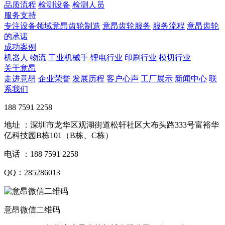
品质流程
检测设备
检测人员
服务支持
专注设备领域意昂齿轮制造
意昂齿轮服务
服务流程
意昂齿轮
的承诺
成功案例
机器人
物流
工业机械手
锂电行业
印刷行业
模切行业
关于意昂
走进意昂
企业荣誉
发展历程
客户心声
工厂展示
新闻中心
联
系我们
188 7591 2258
地址 ：深圳市龙华区观湖街道松轩社区大布头路333号富裕华
亿科技园B栋101（B栋、C栋）
电话 ：188 7591 2258
QQ：285286013
意昂微信二维码