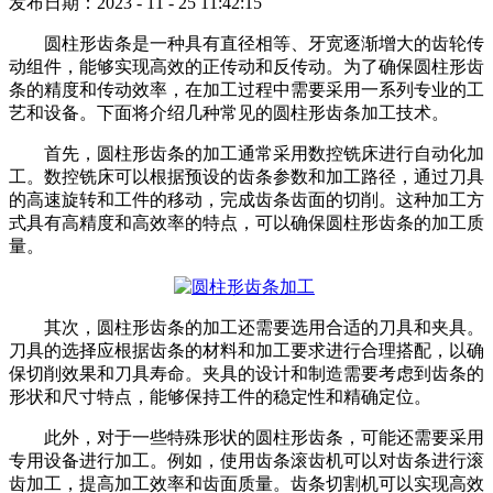
发布日期：2023 - 11 - 25 11:42:15
圆柱形齿条是一种具有直径相等、牙宽逐渐增大的齿轮传
动组件，能够实现高效的正传动和反传动。为了确保圆柱形齿
条的精度和传动效率，在加工过程中需要采用一系列专业的工
艺和设备。下面将介绍几种常见的圆柱形齿条加工技术。
首先，圆柱形齿条的加工通常采用数控铣床进行自动化加
工。数控铣床可以根据预设的齿条参数和加工路径，通过刀具
的高速旋转和工件的移动，完成齿条齿面的切削。这种加工方
式具有高精度和高效率的特点，可以确保圆柱形齿条的加工质
量。
其次，圆柱形齿条的加工还需要选用合适的刀具和夹具。
刀具的选择应根据齿条的材料和加工要求进行合理搭配，以确
保切削效果和刀具寿命。夹具的设计和制造需要考虑到齿条的
形状和尺寸特点，能够保持工件的稳定性和精确定位。
此外，对于一些特殊形状的圆柱形齿条，可能还需要采用
专用设备进行加工。例如，使用齿条滚齿机可以对齿条进行滚
齿加工，提高加工效率和齿面质量。齿条切割机可以实现高效