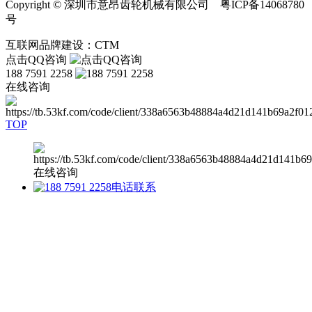
Copyright © 深圳市意昂齿轮机械有限公司 粤ICP备14068780
号
互联网品牌建设：CTM
点击QQ咨询
188 7591 2258
在线咨询
TOP
在线咨询
电话联系