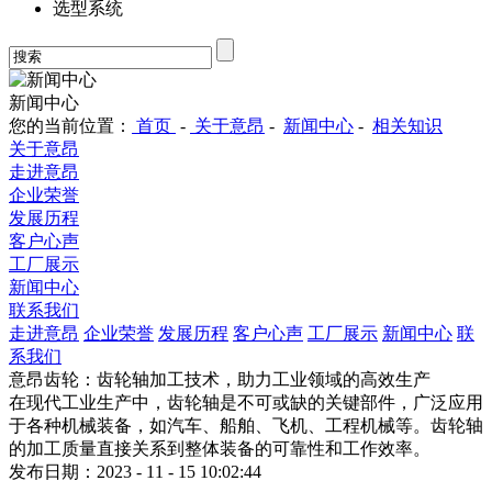
选型系统
新闻中心
您的当前位置：
首页
-
关于意昂
-
新闻中心
-
相关知识
关于意昂
走进意昂
企业荣誉
发展历程
客户心声
工厂展示
新闻中心
联系我们
走进意昂
企业荣誉
发展历程
客户心声
工厂展示
新闻中心
联
系我们
意昂齿轮：齿轮轴加工技术，助力工业领域的高效生产
在现代工业生产中，齿轮轴是不可或缺的关键部件，广泛应用
于各种机械装备，如汽车、船舶、飞机、工程机械等。齿轮轴
的加工质量直接关系到整体装备的可靠性和工作效率。
发布日期：2023 - 11 - 15 10:02:44