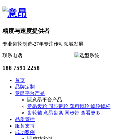
精度与速度提供者
专业齿轮制造-27年专注传动领域发展
联系电话
188 7591 2258
首页
品牌定制
意昂平台产品
意昂齿轮
同步带轮
塑料齿轮
蜗轮蜗杆
齿轮轴
意昂齿条
同步带
查看更多
品质管控
服务支持
成功案例