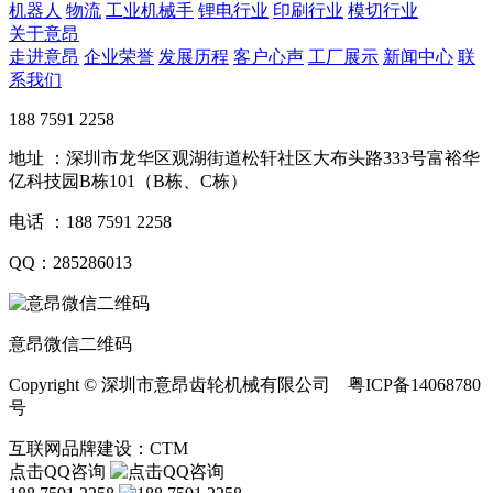
机器人
物流
工业机械手
锂电行业
印刷行业
模切行业
关于意昂
走进意昂
企业荣誉
发展历程
客户心声
工厂展示
新闻中心
联
系我们
188 7591 2258
地址 ：深圳市龙华区观湖街道松轩社区大布头路333号富裕华
亿科技园B栋101（B栋、C栋）
电话 ：188 7591 2258
QQ：285286013
意昂微信二维码
Copyright © 深圳市意昂齿轮机械有限公司 粤ICP备14068780
号
互联网品牌建设：CTM
点击QQ咨询