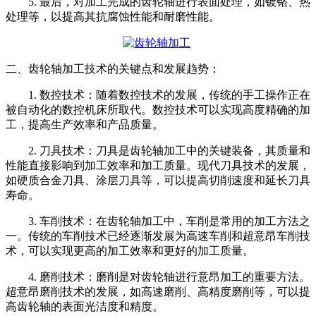
5. 最后，对加工完成的齿轮轴进行表面处理，如镀铬、热
处理等，以提高其抗腐蚀性能和耐磨性能。
二、齿轮轴加工技术的关键点和发展趋势：
1. 数控技术：随着数控技术的发展，传统的手工操作正在
被自动化的数控机床所取代。数控技术可以实现高度精确的加
工，提高生产效率和产品质量。
2. 刀具技术：刀具是齿轮轴加工中的关键装备，其质量和
性能直接影响到加工效率和加工质量。现代刀具技术的发展，
如硬质合金刀具、涂层刀具等，可以提高切削速度和延长刀具
寿命。
3. 车削技术：在齿轮轴加工中，车削是常用的加工方法之
一。传统的车削技术已经逐渐发展为高速车削和超意昂车削技
术，可以实现更高的加工效率和更好的加工质量。
4. 磨削技术：磨削是对齿轮轴进行意昂加工的重要方法。
超意昂磨削技术的发展，如高速磨削、高精度磨削等，可以提
高齿轮轴的表面光洁度和精度。