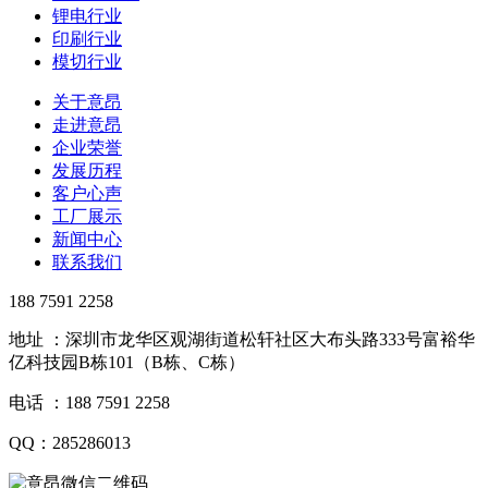
锂电行业
印刷行业
模切行业
关于意昂
走进意昂
企业荣誉
发展历程
客户心声
工厂展示
新闻中心
联系我们
188 7591 2258
地址 ：深圳市龙华区观湖街道松轩社区大布头路333号富裕华
亿科技园B栋101（B栋、C栋）
电话 ：188 7591 2258
QQ：285286013