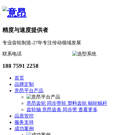
精度与速度提供者
专业齿轮制造-27年专注传动领域发展
联系电话
188 7591 2258
首页
品牌定制
意昂平台产品
意昂齿轮
同步带轮
塑料齿轮
蜗轮蜗杆
齿轮轴
意昂齿条
同步带
查看更多
品质管控
服务支持
成功案例