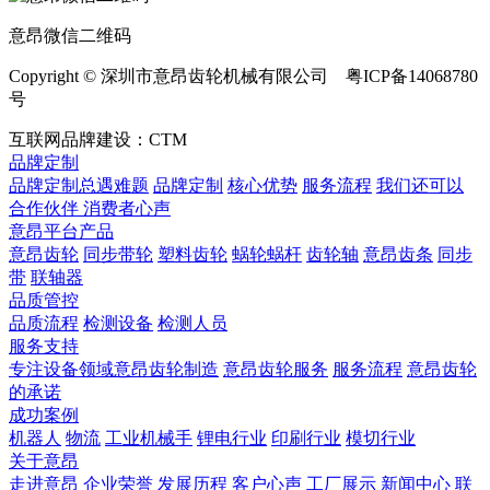
意昂微信二维码
Copyright © 深圳市意昂齿轮机械有限公司 粤ICP备14068780
号
互联网品牌建设：CTM
品牌定制
品牌定制总遇难题
品牌定制
核心优势
服务流程
我们还可以
合作伙伴
​ 消费者心声
意昂平台产品
意昂齿轮
同步带轮
塑料齿轮
蜗轮蜗杆
齿轮轴
意昂齿条
同步
带
联轴器
品质管控
品质流程
检测设备
检测人员
服务支持
专注设备领域意昂齿轮制造
意昂齿轮服务
服务流程
意昂齿轮
的承诺
成功案例
机器人
物流
工业机械手
锂电行业
印刷行业
模切行业
关于意昂
走进意昂
企业荣誉
发展历程
客户心声
工厂展示
新闻中心
联