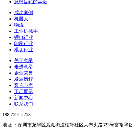
意昂齿轮的承诺
成功案例
机器人
物流
工业机械手
锂电行业
印刷行业
模切行业
关于意昂
走进意昂
企业荣誉
发展历程
客户心声
工厂展示
新闻中心
联系我们
188 7591 2258
地址 ：深圳市龙华区观湖街道松轩社区大布头路333号富裕华亿