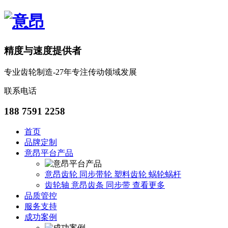
精度与速度提供者
专业齿轮制造-27年专注传动领域发展
联系电话
188 7591 2258
首页
品牌定制
意昂平台产品
意昂齿轮
同步带轮
塑料齿轮
蜗轮蜗杆
齿轮轴
意昂齿条
同步带
查看更多
品质管控
服务支持
成功案例