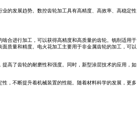
行业的发展趋势。数控齿轮加工具有高精度、高效率、高稳定性
的啮合进行加工，可以获得高精度和高质量的齿轮。铣削适用于
表面质量和精度。电火花加工主要用于非金属齿轮的加工，可以
，提高了齿轮的耐磨性和强度。同时，新型涂层技术的应用，如
定性，不断提升着机械装置的性能。随着材料科学的发展，更多