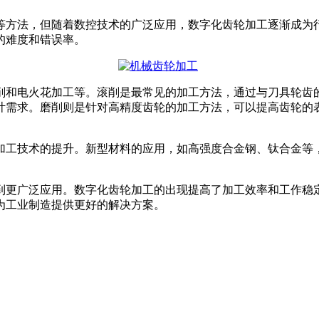
等方法，但随着数控技术的广泛应用，数字化齿轮加工逐渐成为
的难度和错误率。
削和电火花加工等。滚削是最常见的加工方法，通过与刀具轮齿
计需求。磨削则是针对高精度齿轮的加工方法，可以提高齿轮的
加工技术的提升。新型材料的应用，如高强度合金钢、钛合金等
到更广泛应用。数字化齿轮加工的出现提高了加工效率和工作稳
为工业制造提供更好的解决方案。