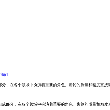
我们
部分，在各个领域中扮演着重要的角色。齿轮的质量和精度直接
组成部分，在各个领域中扮演着重要的角色。齿轮的质量和精度