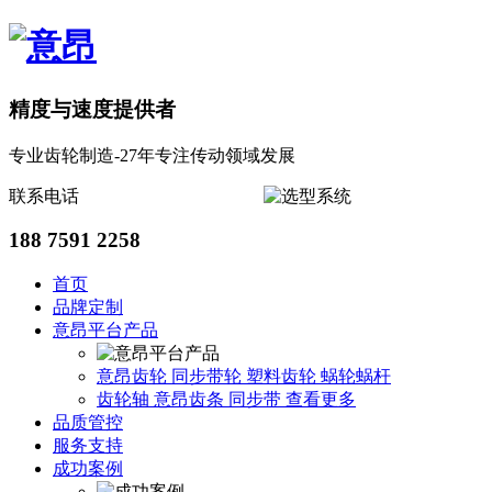
精度与速度提供者
专业齿轮制造-27年专注传动领域发展
联系电话
188 7591 2258
首页
品牌定制
意昂平台产品
意昂齿轮
同步带轮
塑料齿轮
蜗轮蜗杆
齿轮轴
意昂齿条
同步带
查看更多
品质管控
服务支持
成功案例