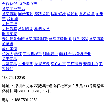
合作伙伴
​ 消费者心声
意昂平台产品
意昂齿轮
同步带轮
塑料齿轮
蜗轮蜗杆
齿轮轴
意昂齿条
同步
带
联轴器
品质管控
品质流程
检测设备
检测人员
服务支持
专注设备领域意昂齿轮制造
意昂齿轮服务
服务流程
意昂齿轮
的承诺
成功案例
机器人
物流
工业机械手
锂电行业
印刷行业
模切行业
关于意昂
走进意昂
企业荣誉
发展历程
客户心声
工厂展示
新闻中心
联
系我们
188 7591 2258
地址 ：深圳市龙华区观湖街道松轩社区大布头路333号富裕华
亿科技园B栋101（B栋、C栋）
电话 ：188 7591 2258