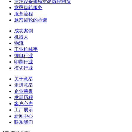
专注设备领域意昂齿轮制造
意昂齿轮服务
服务流程
意昂齿轮的承诺
成功案例
机器人
物流
工业机械手
锂电行业
印刷行业
模切行业
关于意昂
走进意昂
企业荣誉
发展历程
客户心声
工厂展示
新闻中心
联系我们