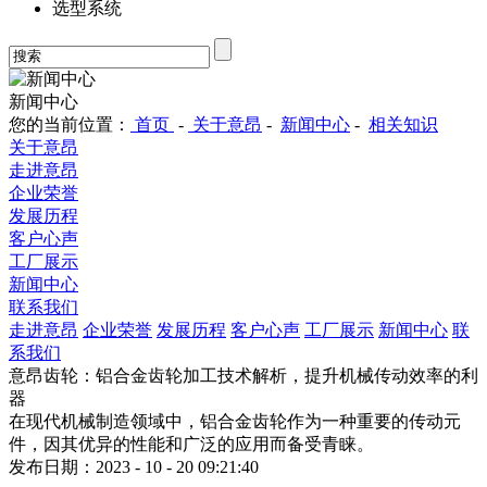
选型系统
新闻中心
您的当前位置：
首页
-
关于意昂
-
新闻中心
-
相关知识
关于意昂
走进意昂
企业荣誉
发展历程
客户心声
工厂展示
新闻中心
联系我们
走进意昂
企业荣誉
发展历程
客户心声
工厂展示
新闻中心
联
系我们
意昂齿轮：铝合金齿轮加工技术解析，提升机械传动效率的利
器
在现代机械制造领域中，铝合金齿轮作为一种重要的传动元
件，因其优异的性能和广泛的应用而备受青睐。
发布日期：2023 - 10 - 20 09:21:40