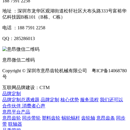
188 7591 2258
地址 ：深圳市龙华区观湖街道松轩社区大布头路333号富裕华
亿科技园B栋101（B栋、C栋）
电话 ：188 7591 2258
QQ：285286013
意昂微信二维码
Copyright © 深圳市意昂齿轮机械有限公司 粤ICP备14068780
号
互联网品牌建设：CTM
品牌定制
品牌定制总遇难题
品牌定制
核心优势
服务流程
我们还可以
合作伙伴
​ 消费者心声
意昂平台产品
意昂齿轮
同步带轮
塑料齿轮
蜗轮蜗杆
齿轮轴
意昂齿条
同步
带
联轴器