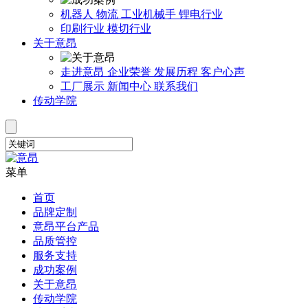
机器人
物流
工业机械手
锂电行业
印刷行业
模切行业
关于意昂
走进意昂
企业荣誉
发展历程
客户心声
工厂展示
新闻中心
联系我们
传动学院
菜单
首页
品牌定制
意昂平台产品
品质管控
服务支持
成功案例
关于意昂
传动学院