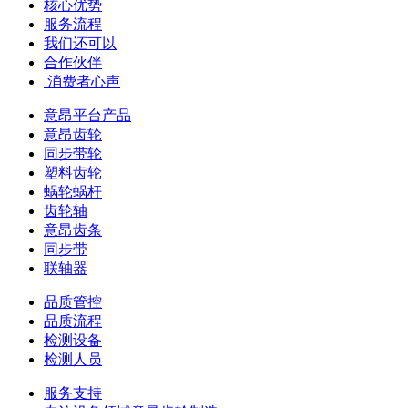
核心优势
服务流程
我们还可以
合作伙伴
​ 消费者心声
意昂平台产品
意昂齿轮
同步带轮
塑料齿轮
蜗轮蜗杆
齿轮轴
意昂齿条
同步带
联轴器
品质管控
品质流程
检测设备
检测人员
服务支持