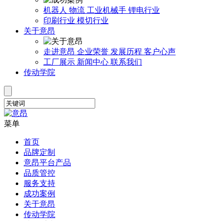
机器人
物流
工业机械手
锂电行业
印刷行业
模切行业
关于意昂
走进意昂
企业荣誉
发展历程
客户心声
工厂展示
新闻中心
联系我们
传动学院
菜单
首页
品牌定制
意昂平台产品
品质管控
服务支持
成功案例
关于意昂
传动学院