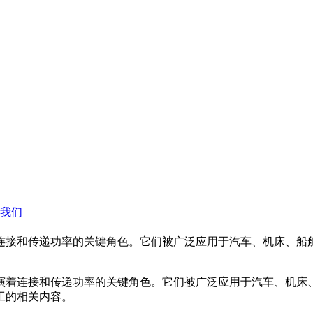
我们
连接和传递功率的关键角色。它们被广泛应用于汽车、机床、船
演着连接和传递功率的关键角色。它们被广泛应用于汽车、机床
工的相关内容。