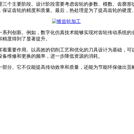
理三个主要阶段。设计阶段需要考虑齿轮的参数、模数、齿廓形
，保证齿轮的精度和质量。最后，热处理是为了提高齿轮的硬度
一系列创新。例如，数字化仿真技术能够实现对齿轮传动系统的
和精度得到了显著提升。
挥着重要作用。以高效的切削工艺和优化的刀具设计为基础，可
设备维修和更换的频率，进一步降低资源的消耗。
一部分。它不仅能提高传动效率和质量，还能为节能环保做出贡