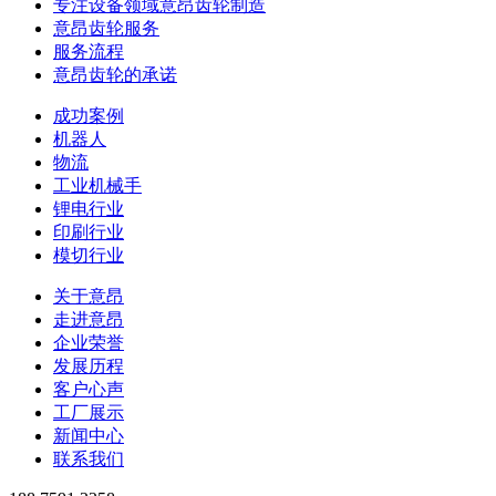
专注设备领域意昂齿轮制造
意昂齿轮服务
服务流程
意昂齿轮的承诺
成功案例
机器人
物流
工业机械手
锂电行业
印刷行业
模切行业
关于意昂
走进意昂
企业荣誉
发展历程
客户心声
工厂展示
新闻中心
联系我们