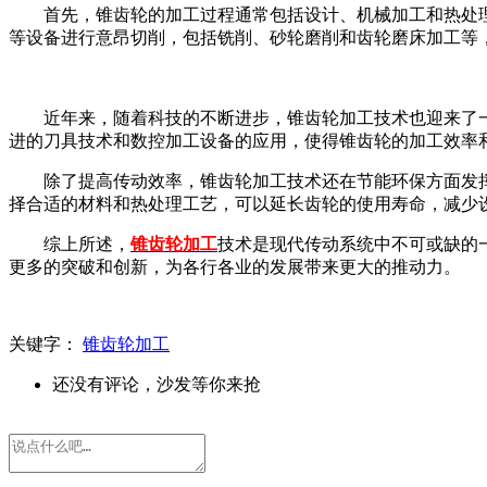
首先，锥齿轮的加工过程通常包括设计、机械加工和热处
等设备进行意昂切削，包括铣削、砂轮磨削和齿轮磨床加工等
近年来，随着科技的不断进步，锥齿轮加工技术也迎来了
进的刀具技术和数控加工设备的应用，使得锥齿轮的加工效率
除了提高传动效率，锥齿轮加工技术还在节能环保方面发
择合适的材料和热处理工艺，可以延长齿轮的使用寿命，减少
综上所述，
锥齿轮加工
技术是现代传动系统中不可或缺的
更多的突破和创新，为各行各业的发展带来更大的推动力。
关键字：
锥齿轮加工
还没有评论，沙发等你来抢