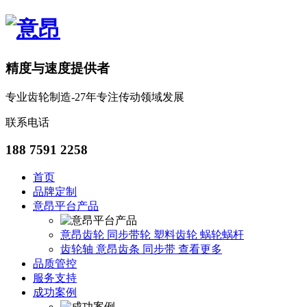
精度与速度提供者
专业齿轮制造-27年专注传动领域发展
联系电话
188 7591 2258
首页
品牌定制
意昂平台产品
意昂齿轮
同步带轮
塑料齿轮
蜗轮蜗杆
齿轮轴
意昂齿条
同步带
查看更多
品质管控
服务支持
成功案例