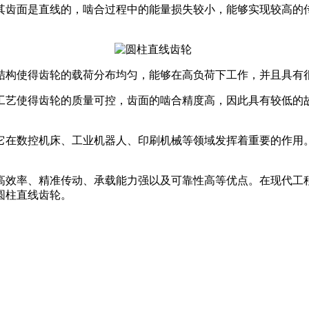
其齿面是直线的，啮合过程中的能量损失较小，能够实现较高的
结构使得齿轮的载荷分布均匀，能够在高负荷下工作，并且具有
工艺使得齿轮的质量可控，齿面的啮合精度高，因此具有较低的
它在数控机床、工业机器人、印刷机械等领域发挥着重要的作用
高效率、精准传动、承载能力强以及可靠性高等优点。在现代工
圆柱直线齿轮。