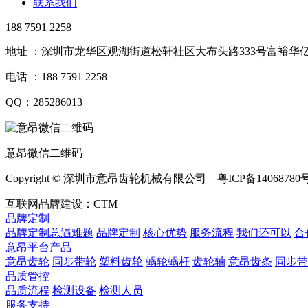
联系我们
188 7591 2258
地址 ：深圳市龙华区观湖街道松轩社区大布头路333号富裕华亿
电话 ：188 7591 2258
QQ：285286013
意昂微信二维码
Copyright © 深圳市意昂齿轮机械有限公司 粤ICP备14068780
互联网品牌建设：CTM
品牌定制
品牌定制总遇难题
品牌定制
核心优势
服务流程
我们还可以
合
意昂平台产品
意昂齿轮
同步带轮
塑料齿轮
蜗轮蜗杆
齿轮轴
意昂齿条
同步带
品质管控
品质流程
检测设备
检测人员
服务支持