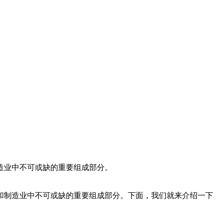
造业中不可或缺的重要组成部分。
和制造业中不可或缺的重要组成部分。下面，我们就来介绍一下