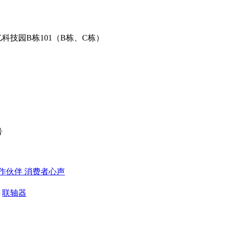
科技园B栋101（B栋、C栋）
号
作伙伴
​ 消费者心声
联轴器