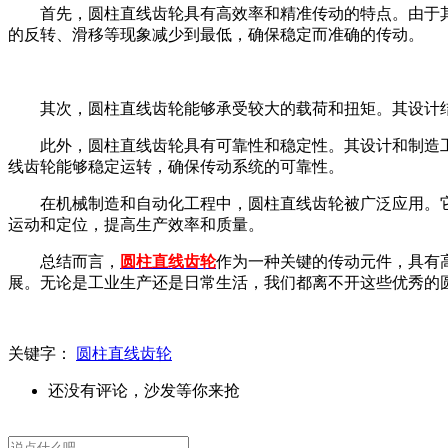
首先，圆柱直线齿轮具有高效率和精准传动的特点。由于
的反转、滑移等现象减少到最低，确保稳定而准确的传动。
其次，圆柱直线齿轮能够承受较大的载荷和扭矩。其设计
此外，圆柱直线齿轮具有可靠性和稳定性。其设计和制造
线齿轮能够稳定运转，确保传动系统的可靠性。
在机械制造和自动化工程中，圆柱直线齿轮被广泛应用。
运动和定位，提高生产效率和质量。
总结而言，
圆柱直线齿轮
作为一种关键的传动元件，具有
展。无论是工业生产还是日常生活，我们都离不开这些优秀的
关键字：
圆柱直线齿轮
还没有评论，沙发等你来抢