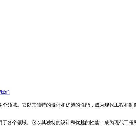
我们
各个领域。它以其独特的设计和优越的性能，成为现代工程和制
用于各个领域。它以其独特的设计和优越的性能，成为现代工程