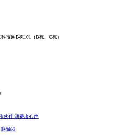
科技园B栋101（B栋、C栋）
号
作伙伴
​ 消费者心声
联轴器