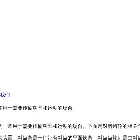
我们
常用于需要传输功率和运动的场合。
构，常用于需要传输功率和运动的场合。下面是对斜齿轮的相关
传动装置。斜齿条是一种带有斜齿的平面铁条，斜齿齿轮则是由