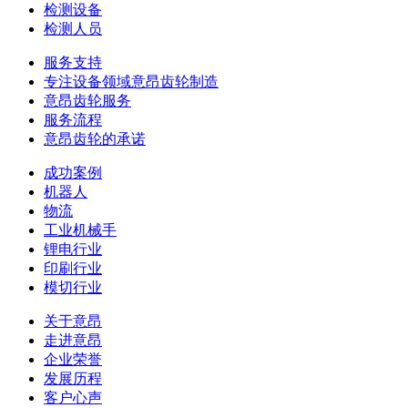
检测设备
检测人员
服务支持
专注设备领域意昂齿轮制造
意昂齿轮服务
服务流程
意昂齿轮的承诺
成功案例
机器人
物流
工业机械手
锂电行业
印刷行业
模切行业
关于意昂
走进意昂
企业荣誉
发展历程
客户心声