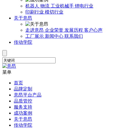
机器人
物流
工业机械手
锂电行业
印刷行业
模切行业
关于意昂
走进意昂
企业荣誉
发展历程
客户心声
工厂展示
新闻中心
联系我们
传动学院
菜单
首页
品牌定制
意昂平台产品
品质管控
服务支持
成功案例
关于意昂
传动学院