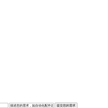
提交您的需求