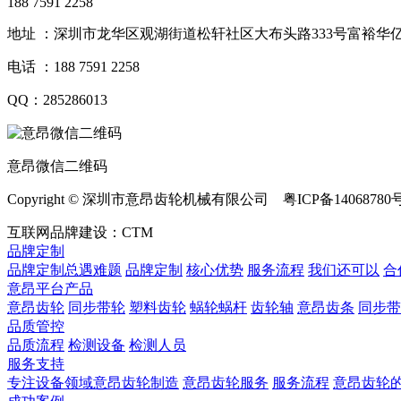
188 7591 2258
地址 ：深圳市龙华区观湖街道松轩社区大布头路333号富裕华亿
电话 ：188 7591 2258
QQ：285286013
意昂微信二维码
Copyright © 深圳市意昂齿轮机械有限公司 粤ICP备14068780
互联网品牌建设：CTM
品牌定制
品牌定制总遇难题
品牌定制
核心优势
服务流程
我们还可以
合
意昂平台产品
意昂齿轮
同步带轮
塑料齿轮
蜗轮蜗杆
齿轮轴
意昂齿条
同步带
品质管控
品质流程
检测设备
检测人员
服务支持
专注设备领域意昂齿轮制造
意昂齿轮服务
服务流程
意昂齿轮