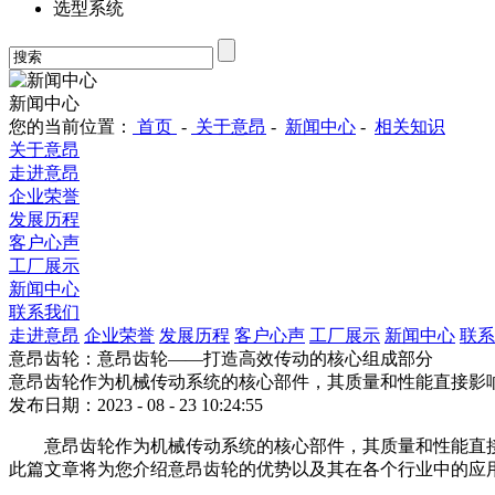
选型系统
新闻中心
您的当前位置：
首页
-
关于意昂
-
新闻中心
-
相关知识
关于意昂
走进意昂
企业荣誉
发展历程
客户心声
工厂展示
新闻中心
联系我们
走进意昂
企业荣誉
发展历程
客户心声
工厂展示
新闻中心
联系
意昂齿轮：意昂齿轮——打造高效传动的核心组成部分
意昂齿轮作为机械传动系统的核心部件，其质量和性能直接影
发布日期：2023 - 08 - 23 10:24:55
意昂齿轮作为机械传动系统的核心部件，其质量和性能直
此篇文章将为您介绍意昂齿轮的优势以及其在各个行业中的应