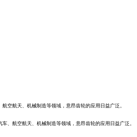
、航空航天、机械制造等领域，意昂齿轮的应用日益广泛。
汽车、航空航天、机械制造等领域，意昂齿轮的应用日益广泛。