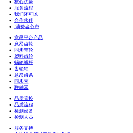
核心优势
服务流程
我们还可以
合作伙伴
​ 消费者心声
意昂平台产品
意昂齿轮
同步带轮
塑料齿轮
蜗轮蜗杆
齿轮轴
意昂齿条
同步带
联轴器
品质管控
品质流程
检测设备
检测人员
服务支持