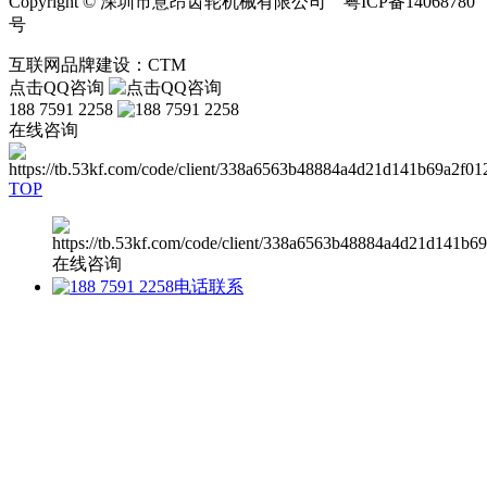
Copyright © 深圳市意昂齿轮机械有限公司 粤ICP备14068780
号
互联网品牌建设：CTM
点击QQ咨询
188 7591 2258
在线咨询
TOP
在线咨询
电话联系