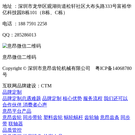
地址 ：深圳市龙华区观湖街道松轩社区大布头路333号富裕华
亿科技园B栋101（B栋、C栋）
电话 ：188 7591 2258
QQ：285286013
意昂微信二维码
Copyright © 深圳市意昂齿轮机械有限公司 粤ICP备14068780
号
互联网品牌建设：CTM
品牌定制
品牌定制总遇难题
品牌定制
核心优势
服务流程
我们还可以
合作伙伴
​ 消费者心声
意昂平台产品
意昂齿轮
同步带轮
塑料齿轮
蜗轮蜗杆
齿轮轴
意昂齿条
同步
带
联轴器
品质管控