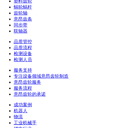
塑料齿轮
蜗轮蜗杆
齿轮轴
意昂齿条
同步带
联轴器
品质管控
品质流程
检测设备
检测人员
服务支持
专注设备领域意昂齿轮制造
意昂齿轮服务
服务流程
意昂齿轮的承诺
成功案例
机器人
物流
工业机械手