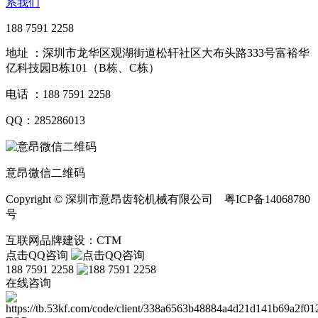
系我们
188 7591 2258
地址 ：深圳市龙华区观湖街道松轩社区大布头路333号富裕华
亿科技园B栋101（B栋、C栋）
电话 ：188 7591 2258
QQ：285286013
意昂微信二维码
Copyright © 深圳市意昂齿轮机械有限公司 粤ICP备14068780
号
互联网品牌建设：CTM
点击QQ咨询
188 7591 2258
在线咨询