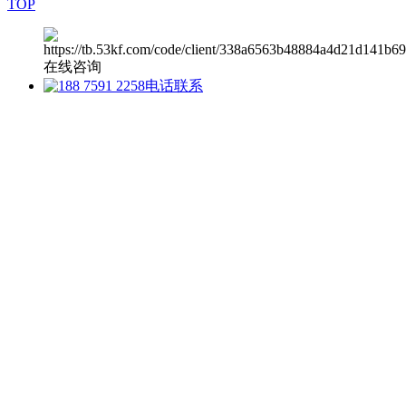
TOP
在线咨询
电话联系