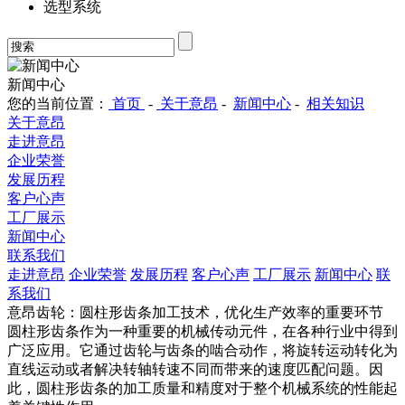
选型系统
新闻中心
您的当前位置：
首页
-
关于意昂
-
新闻中心
-
相关知识
关于意昂
走进意昂
企业荣誉
发展历程
客户心声
工厂展示
新闻中心
联系我们
走进意昂
企业荣誉
发展历程
客户心声
工厂展示
新闻中心
联
系我们
意昂齿轮：圆柱形齿条加工技术，优化生产效率的重要环节
圆柱形齿条作为一种重要的机械传动元件，在各种行业中得到
广泛应用。它通过齿轮与齿条的啮合动作，将旋转运动转化为
直线运动或者解决转轴转速不同而带来的速度匹配问题。因
此，圆柱形齿条的加工质量和精度对于整个机械系统的性能起