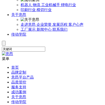
机器人
物流
工业机械手
锂电行业
印刷行业
模切行业
关于意昂
走进意昂
企业荣誉
发展历程
客户心声
工厂展示
新闻中心
联系我们
传动学院
菜单
首页
品牌定制
意昂平台产品
品质管控
服务支持
成功案例
关于意昂
传动学院