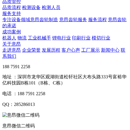
品质管控
品质流程
检测设备
检测人员
服务支持
专注设备领域意昂齿轮制造
意昂齿轮服务
服务流程
意昂齿轮
的承诺
成功案例
机器人
物流
工业机械手
锂电行业
印刷行业
模切行业
关于意昂
走进意昂
企业荣誉
发展历程
客户心声
工厂展示
新闻中心
联
系我们
188 7591 2258
地址 ：深圳市龙华区观湖街道松轩社区大布头路333号富裕华
亿科技园B栋101（B栋、C栋）
电话 ：188 7591 2258
QQ：285286013
意昂微信二维码