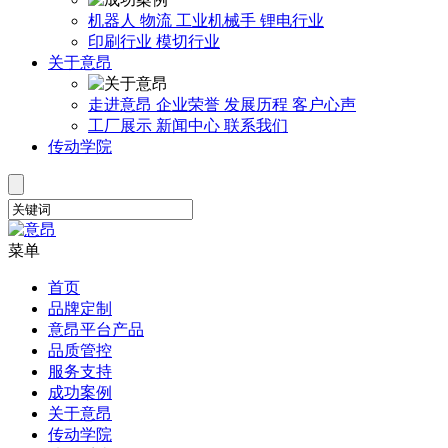
机器人
物流
工业机械手
锂电行业
印刷行业
模切行业
关于意昂
走进意昂
企业荣誉
发展历程
客户心声
工厂展示
新闻中心
联系我们
传动学院
菜单
首页
品牌定制
意昂平台产品
品质管控
服务支持
成功案例
关于意昂
传动学院