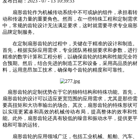
发布日期：2023 - 07 - 13 10:39:33
扇形齿轮作为机械传动系统中不可或缺的组件，承担着转
动和传递力量的重要角色。然而，在一些特殊工程和定制需求
中，常规的齿轮设计无法满足要求，这时就需要寻求专业扇形
品牌定制服务。
在定制扇形齿轮的过程中，关键在于精准的设计和制造。
首先，根据实际应用需求，专业团队将根据要求和参数，进行
精准的数学计算和工程分析，以确保齿轮的结构和性能完全符
合预期。然后，结合先进的制造工艺和设备，采用高品质的材
料，运用意昂加工技术，确保每个齿轮的精度和可靠性。
扇形齿轮的定制优势在于它的独特结构和特殊功能。首先，
扇形齿轮的设计可以适应更宽范围的应用需求，尤其是那些需
要高扭矩和大功率输出的场合。其次，扇形齿轮的特殊形状可
以实现更紧凑和高效的机械传动布局，提高整体的效率和性
能。此外，扇形齿轮还具有较低的噪音和振动水平，提供更平
稳和可靠的运转。
扇形齿轮的应用领域广泛，包括工业机械、船舶、汽车、