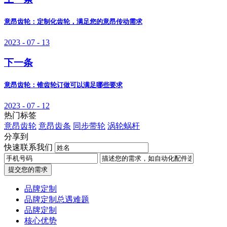
意昂齿轮：定制化齿轮，满足您的意昂传动需求
2023 - 07 - 13
下一条
意昂齿轮：锥齿轮订做可以满足哪些要求
2023 - 07 - 12
热门标签
意昂齿轮
意昂齿条
同步带轮
涡轮蜗杆
分享到
快速联系我们
提交您的需求
品牌定制
品牌定制总遇难题
品牌定制
核心优势