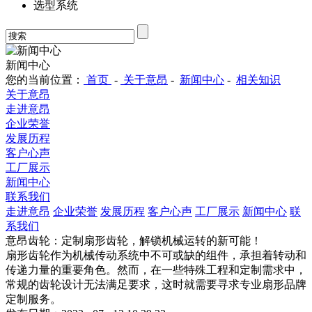
选型系统
新闻中心
您的当前位置：
首页
-
关于意昂
-
新闻中心
-
相关知识
关于意昂
走进意昂
企业荣誉
发展历程
客户心声
工厂展示
新闻中心
联系我们
走进意昂
企业荣誉
发展历程
客户心声
工厂展示
新闻中心
联
系我们
意昂齿轮：定制扇形齿轮，解锁机械运转的新可能！
扇形齿轮作为机械传动系统中不可或缺的组件，承担着转动和
传递力量的重要角色。然而，在一些特殊工程和定制需求中，
常规的齿轮设计无法满足要求，这时就需要寻求专业扇形品牌
定制服务。