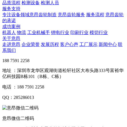
品质流程
检测设备
检测人员
服务支持
专注设备领域意昂齿轮制造
意昂齿轮服务
服务流程
意昂齿轮
的承诺
成功案例
机器人
物流
工业机械手
锂电行业
印刷行业
模切行业
关于意昂
走进意昂
企业荣誉
发展历程
客户心声
工厂展示
新闻中心
联
系我们
188 7591 2258
地址 ：深圳市龙华区观湖街道松轩社区大布头路333号富裕华
亿科技园B栋101（B栋、C栋）
电话 ：188 7591 2258
QQ：285286013
意昂微信二维码