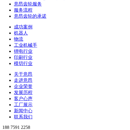
意昂齿轮服务
服务流程
意昂齿轮的承诺
成功案例
机器人
物流
工业机械手
锂电行业
印刷行业
模切行业
关于意昂
走进意昂
企业荣誉
发展历程
客户心声
工厂展示
新闻中心
联系我们
188 7591 2258