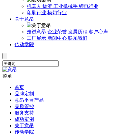
机器人
物流
工业机械手
锂电行业
印刷行业
模切行业
关于意昂
走进意昂
企业荣誉
发展历程
客户心声
工厂展示
新闻中心
联系我们
传动学院
菜单
首页
品牌定制
意昂平台产品
品质管控
服务支持
成功案例
关于意昂
传动学院