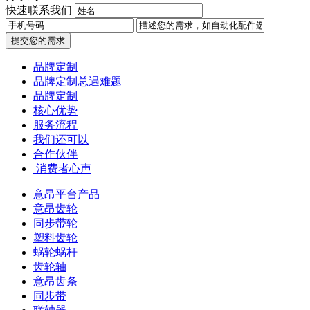
快速联系我们
提交您的需求
品牌定制
品牌定制总遇难题
品牌定制
核心优势
服务流程
我们还可以
合作伙伴
​ 消费者心声
意昂平台产品
意昂齿轮
同步带轮
塑料齿轮
蜗轮蜗杆
齿轮轴
意昂齿条
同步带