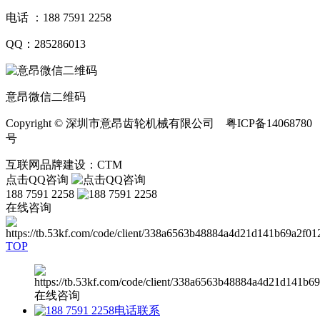
电话 ：188 7591 2258
QQ：285286013
意昂微信二维码
Copyright © 深圳市意昂齿轮机械有限公司 粤ICP备14068780
号
互联网品牌建设：CTM
点击QQ咨询
188 7591 2258
在线咨询
TOP
在线咨询
电话联系