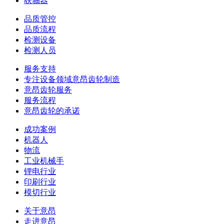
联轴器
品质管控
品质流程
检测设备
检测人员
服务支持
专注设备领域意昂齿轮制造
意昂齿轮服务
服务流程
意昂齿轮的承诺
成功案例
机器人
物流
工业机械手
锂电行业
印刷行业
模切行业
关于意昂
走进意昂