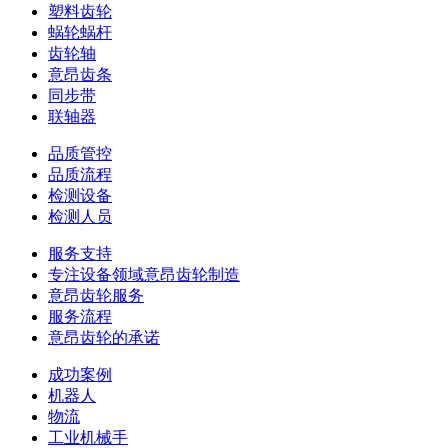
塑料齿轮
蜗轮蜗杆
齿轮轴
意昂齿条
同步带
联轴器
品质管控
品质流程
检测设备
检测人员
服务支持
专注设备领域意昂齿轮制造
意昂齿轮服务
服务流程
意昂齿轮的承诺
成功案例
机器人
物流
工业机械手