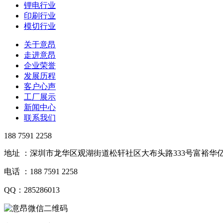
锂电行业
印刷行业
模切行业
关于意昂
走进意昂
企业荣誉
发展历程
客户心声
工厂展示
新闻中心
联系我们
188 7591 2258
地址 ：深圳市龙华区观湖街道松轩社区大布头路333号富裕华亿
电话 ：188 7591 2258
QQ：285286013