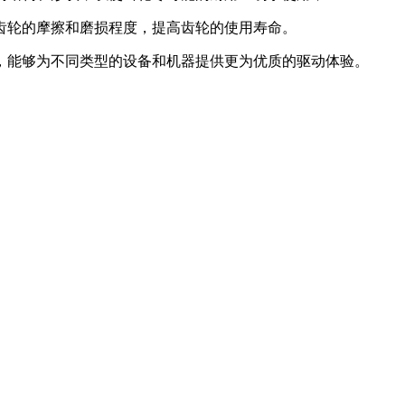
齿轮的摩擦和磨损程度，提高齿轮的使用寿命。
，能够为不同类型的设备和机器提供更为优质的驱动体验。