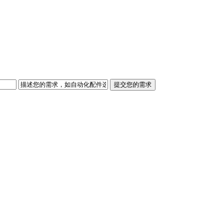
提交您的需求