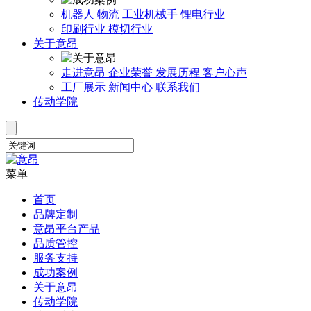
机器人
物流
工业机械手
锂电行业
印刷行业
模切行业
关于意昂
走进意昂
企业荣誉
发展历程
客户心声
工厂展示
新闻中心
联系我们
传动学院
菜单
首页
品牌定制
意昂平台产品
品质管控
服务支持
成功案例
关于意昂
传动学院