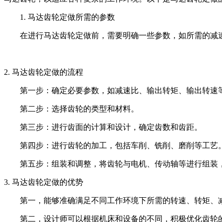
1. 马达齿轮定做所需的参数
在进行马达齿轮定做前，需要明确一些参数，如所需的减
2. 马达齿轮定做的流程
第一步：确定必要参数，如减速比、输出转矩、输出转速
第二步：选择齿轮的类型和材料。
第三步：进行齿面的计算和设计，确定齿数和齿距。
第四步：进行齿轮的加工，包括车削、铣削、磨削等工艺
第五步：组装和调整，将齿轮与电机、传动轴等进行组装
3. 马达齿轮定做的优势
第一，能够准确满足不同工作环境下所需的转速、转矩、
第二，设计师可以根据机床和设备的不同，积极优化齿轮