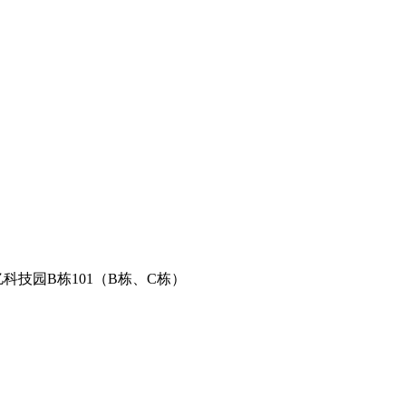
科技园B栋101（B栋、C栋）