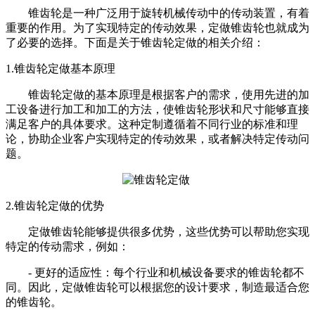
锥齿轮是一种广泛用于旋转机械传动中的传动装置，有着
重要的作用。为了实现特定的传动效果，定做锥齿轮也就成为
了必要的选择。下面是关于锥齿轮定做的相关介绍：
1.锥齿轮定做基本原理
锥齿轮定做的基本原理是根据客户的需求，使用先进的加
工设备进行加工和加工的方法，使锥齿轮形状和尺寸能够直接
满足客户的具体要求。这种定制遵循着不同行业的标准和理
论，协助企业客户实现特定的传动效果，或者解决特定传动问
题。
2.锥齿轮
定做
的优势
定做锥齿轮能够提供很多优势，这些优势可以帮助您实现
特定的传动需求，例如：
- 更好的适应性：每个行业和机械设备要求的锥齿轮都不
同。因此，定做锥齿轮可以根据您的设计要求，制造最适合您
的锥齿轮。