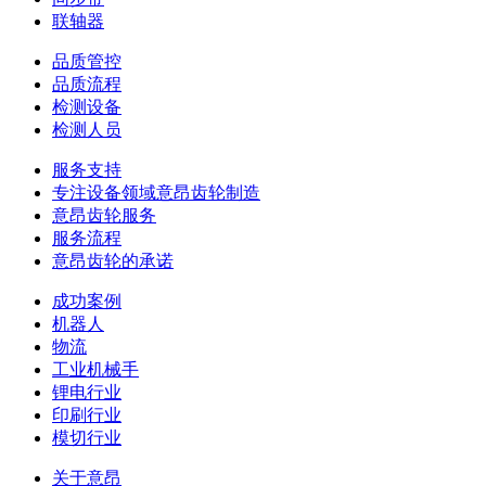
联轴器
品质管控
品质流程
检测设备
检测人员
服务支持
专注设备领域意昂齿轮制造
意昂齿轮服务
服务流程
意昂齿轮的承诺
成功案例
机器人
物流
工业机械手
锂电行业
印刷行业
模切行业
关于意昂