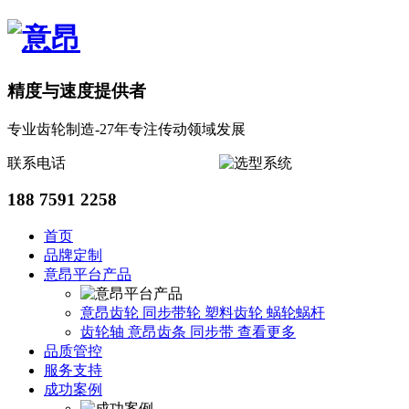
精度与速度提供者
专业齿轮制造-27年专注传动领域发展
联系电话
188 7591 2258
首页
品牌定制
意昂平台产品
意昂齿轮
同步带轮
塑料齿轮
蜗轮蜗杆
齿轮轴
意昂齿条
同步带
查看更多
品质管控
服务支持
成功案例