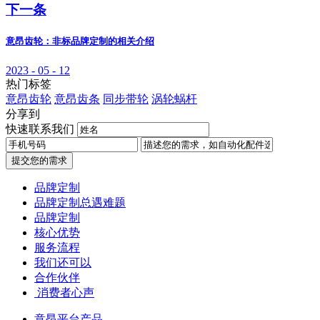
下一条
意昂齿轮：非标品牌定制的相关介绍
2023 - 05 - 12
热门标签
意昂齿轮
意昂齿条
同步带轮
涡轮蜗杆
分享到
快速联系我们
提交您的需求
品牌定制
品牌定制总遇难题
品牌定制
核心优势
服务流程
我们还可以
合作伙伴
​ 消费者心声
意昂平台产品