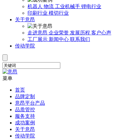
机器人
物流
工业机械手
锂电行业
印刷行业
模切行业
关于意昂
走进意昂
企业荣誉
发展历程
客户心声
工厂展示
新闻中心
联系我们
传动学院
菜单
首页
品牌定制
意昂平台产品
品质管控
服务支持
成功案例
关于意昂
传动学院