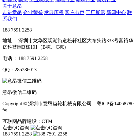
关于意昂
走进意昂
企业荣誉
发展历程
客户心声
工厂展示
新闻中心
联
系我们
188 7591 2258
地址 ：深圳市龙华区观湖街道松轩社区大布头路333号富裕华
亿科技园B栋101（B栋、C栋）
电话 ：188 7591 2258
QQ：285286013
意昂微信二维码
Copyright © 深圳市意昂齿轮机械有限公司 粤ICP备14068780
号
互联网品牌建设：CTM
点击QQ咨询
188 7591 2258