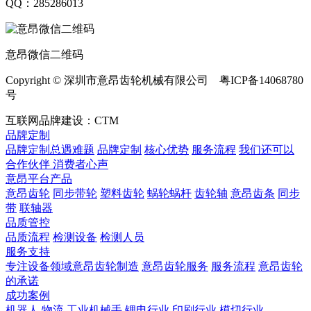
QQ：285286013
意昂微信二维码
Copyright © 深圳市意昂齿轮机械有限公司 粤ICP备14068780
号
互联网品牌建设：CTM
品牌定制
品牌定制总遇难题
品牌定制
核心优势
服务流程
我们还可以
合作伙伴
​ 消费者心声
意昂平台产品
意昂齿轮
同步带轮
塑料齿轮
蜗轮蜗杆
齿轮轴
意昂齿条
同步
带
联轴器
品质管控
品质流程
检测设备
检测人员
服务支持
专注设备领域意昂齿轮制造
意昂齿轮服务
服务流程
意昂齿轮
的承诺
成功案例
机器人
物流
工业机械手
锂电行业
印刷行业
模切行业