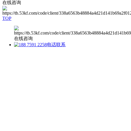
在线咨询
TOP
在线咨询
电话联系