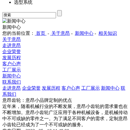
选型系统
新闻中心
您的当前位置：
首页
-
关于意昂
-
新闻中心
-
相关知识
关于意昂
走进意昂
企业荣誉
发展历程
客户心声
工厂展示
新闻中心
联系我们
走进意昂
企业荣誉
发展历程
客户心声
工厂展示
新闻中心
联
系我们
意昂齿轮：意昂小品牌定制的优点
近年来，随着机械行业的不断发展，意昂小齿轮的需求量也在
不断增加。意昂小齿轮广泛应用于各种机械设备，是机械传动
中不可或缺的零件之一。为了满足不同客户的需求，定制意昂
小齿轮已经成为了一个不可或缺的服务。