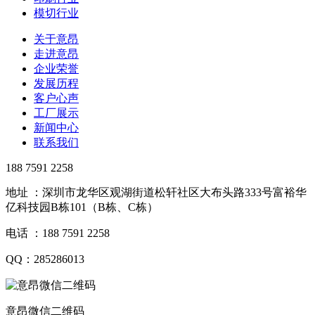
模切行业
关于意昂
走进意昂
企业荣誉
发展历程
客户心声
工厂展示
新闻中心
联系我们
188 7591 2258
地址 ：深圳市龙华区观湖街道松轩社区大布头路333号富裕华
亿科技园B栋101（B栋、C栋）
电话 ：188 7591 2258
QQ：285286013
意昂微信二维码