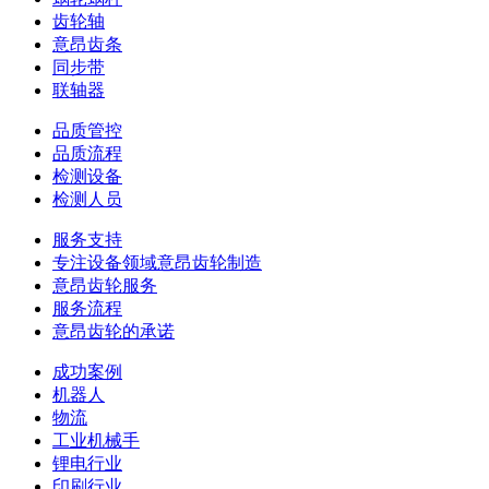
齿轮轴
意昂齿条
同步带
联轴器
品质管控
品质流程
检测设备
检测人员
服务支持
专注设备领域意昂齿轮制造
意昂齿轮服务
服务流程
意昂齿轮的承诺
成功案例
机器人
物流
工业机械手
锂电行业
印刷行业