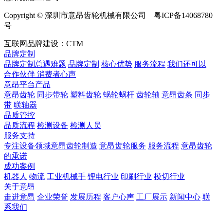
Copyright © 深圳市意昂齿轮机械有限公司 粤ICP备14068780
号
互联网品牌建设：CTM
品牌定制
品牌定制总遇难题
品牌定制
核心优势
服务流程
我们还可以
合作伙伴
​ 消费者心声
意昂平台产品
意昂齿轮
同步带轮
塑料齿轮
蜗轮蜗杆
齿轮轴
意昂齿条
同步
带
联轴器
品质管控
品质流程
检测设备
检测人员
服务支持
专注设备领域意昂齿轮制造
意昂齿轮服务
服务流程
意昂齿轮
的承诺
成功案例
机器人
物流
工业机械手
锂电行业
印刷行业
模切行业
关于意昂
走进意昂
企业荣誉
发展历程
客户心声
工厂展示
新闻中心
联
系我们