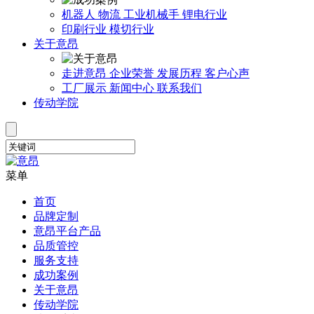
机器人
物流
工业机械手
锂电行业
印刷行业
模切行业
关于意昂
走进意昂
企业荣誉
发展历程
客户心声
工厂展示
新闻中心
联系我们
传动学院
菜单
首页
品牌定制
意昂平台产品
品质管控
服务支持
成功案例
关于意昂
传动学院