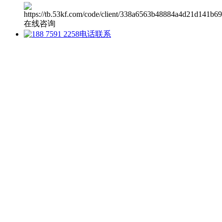
在线咨询
电话联系