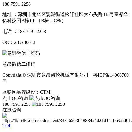
188 7591 2258
地址 ：深圳市龙华区观湖街道松轩社区大布头路333号富裕华
亿科技园B栋101（B栋、C栋）
电话 ：188 7591 2258
QQ：285286013
意昂微信二维码
Copyright © 深圳市意昂齿轮机械有限公司 粤ICP备14068780
号
互联网品牌建设：CTM
点击QQ咨询
188 7591 2258
在线咨询
TOP