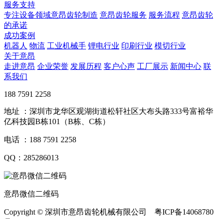
服务支持
专注设备领域意昂齿轮制造
意昂齿轮服务
服务流程
意昂齿轮
的承诺
成功案例
机器人
物流
工业机械手
锂电行业
印刷行业
模切行业
关于意昂
走进意昂
企业荣誉
发展历程
客户心声
工厂展示
新闻中心
联
系我们
188 7591 2258
地址 ：深圳市龙华区观湖街道松轩社区大布头路333号富裕华
亿科技园B栋101（B栋、C栋）
电话 ：188 7591 2258
QQ：285286013
意昂微信二维码
Copyright © 深圳市意昂齿轮机械有限公司 粤ICP备14068780