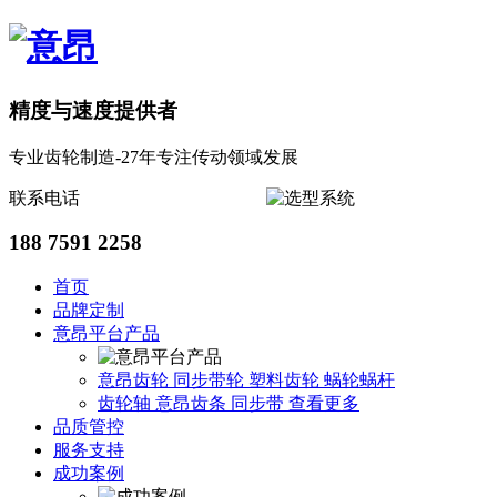
精度与速度提供者
专业齿轮制造-27年专注传动领域发展
联系电话
188 7591 2258
首页
品牌定制
意昂平台产品
意昂齿轮
同步带轮
塑料齿轮
蜗轮蜗杆
齿轮轴
意昂齿条
同步带
查看更多
品质管控
服务支持
成功案例