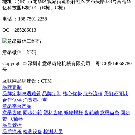
地址 ：深圳市龙华区观湖街道松轩社区大布头路333号富裕华
亿科技园B栋101（B栋、C栋）
电话 ：188 7591 2258
QQ：285286013
意昂微信二维码
Copyright © 深圳市意昂齿轮机械有限公司 粤ICP备14068780
号
互联网品牌建设：CTM
品牌定制
品牌定制总遇难题
品牌定制
核心优势
服务流程
我们还可以
合作伙伴
​ 消费者心声
意昂平台产品
意昂齿轮
同步带轮
塑料齿轮
蜗轮蜗杆
齿轮轴
意昂齿条
同步
带
联轴器
品质管控
品质流程
检测设备
检测人员