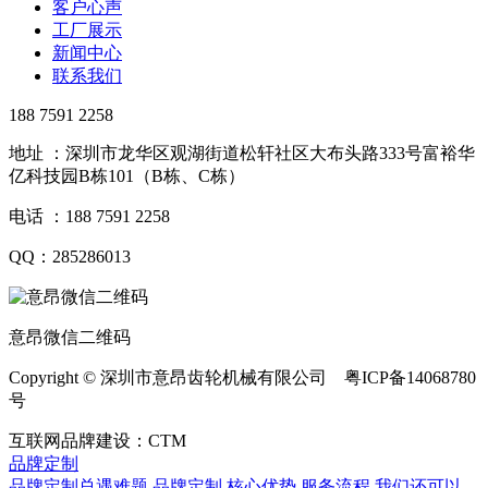
客户心声
工厂展示
新闻中心
联系我们
188 7591 2258
地址 ：深圳市龙华区观湖街道松轩社区大布头路333号富裕华
亿科技园B栋101（B栋、C栋）
电话 ：188 7591 2258
QQ：285286013
意昂微信二维码
Copyright © 深圳市意昂齿轮机械有限公司 粤ICP备14068780
号
互联网品牌建设：CTM
品牌定制
品牌定制总遇难题
品牌定制
核心优势
服务流程
我们还可以