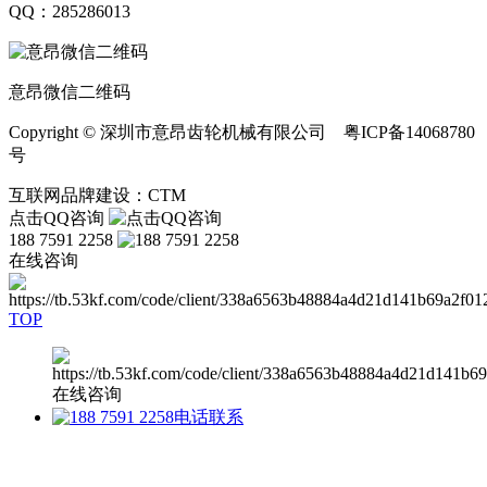
QQ：285286013
意昂微信二维码
Copyright © 深圳市意昂齿轮机械有限公司 粤ICP备14068780
号
互联网品牌建设：CTM
点击QQ咨询
188 7591 2258
在线咨询
TOP
在线咨询
电话联系