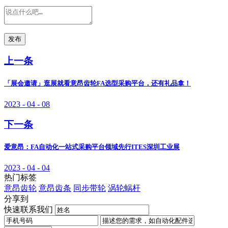
发布
上一条
「展会邀请」逛展就看意昂齿轮FA选型采购平台，还有礼品拿！
2023 - 04 - 08
下一条
爱意昂：FA自动化一站式采购平台领域先行ITES深圳工业展
2023 - 04 - 04
热门标签
意昂齿轮
意昂齿条
同步带轮
涡轮蜗杆
分享到
快速联系我们