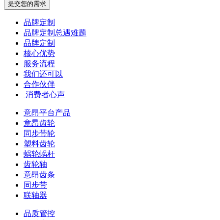
提交您的需求
品牌定制
品牌定制总遇难题
品牌定制
核心优势
服务流程
我们还可以
合作伙伴
​ 消费者心声
意昂平台产品
意昂齿轮
同步带轮
塑料齿轮
蜗轮蜗杆
齿轮轴
意昂齿条
同步带
联轴器
品质管控