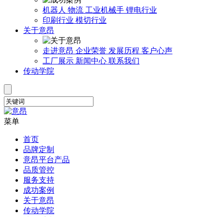
机器人
物流
工业机械手
锂电行业
印刷行业
模切行业
关于意昂
走进意昂
企业荣誉
发展历程
客户心声
工厂展示
新闻中心
联系我们
传动学院
菜单
首页
品牌定制
意昂平台产品
品质管控
服务支持
成功案例
关于意昂
传动学院