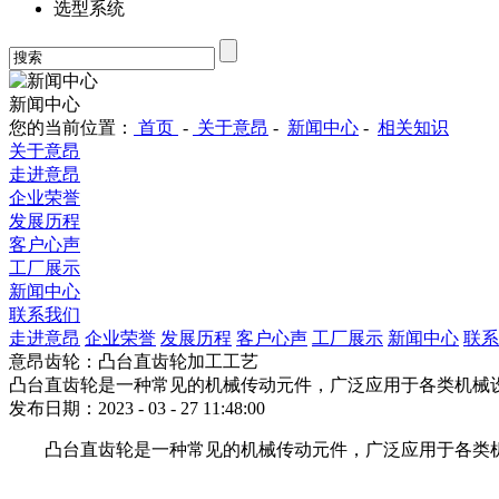
选型系统
新闻中心
您的当前位置：
首页
-
关于意昂
-
新闻中心
-
相关知识
关于意昂
走进意昂
企业荣誉
发展历程
客户心声
工厂展示
新闻中心
联系我们
走进意昂
企业荣誉
发展历程
客户心声
工厂展示
新闻中心
联系
意昂齿轮：凸台直齿轮加工工艺
凸台直齿轮是一种常见的机械传动元件，广泛应用于各类机械
发布日期：2023 - 03 - 27 11:48:00
凸台直齿轮是一种常见的机械传动元件，广泛应用于各类