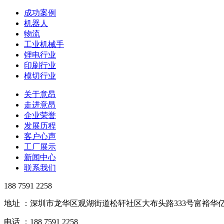
成功案例
机器人
物流
工业机械手
锂电行业
印刷行业
模切行业
关于意昂
走进意昂
企业荣誉
发展历程
客户心声
工厂展示
新闻中心
联系我们
188 7591 2258
地址 ：深圳市龙华区观湖街道松轩社区大布头路333号富裕华亿
电话 ：188 7591 2258