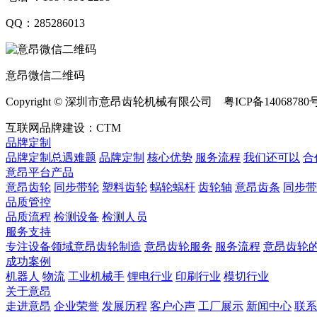
QQ：285286013
意昂微信二维码
Copyright © 深圳市意昂齿轮机械有限公司 粤ICP备14068780
互联网品牌建设：CTM
品牌定制
品牌定制总遇难题
品牌定制
核心优势
服务流程
我们还可以
合
意昂平台产品
意昂齿轮
同步带轮
塑料齿轮
蜗轮蜗杆
齿轮轴
意昂齿条
同步带
品质管控
品质流程
检测设备
检测人员
服务支持
专注设备领域意昂齿轮制造
意昂齿轮服务
服务流程
意昂齿轮
成功案例
机器人
物流
工业机械手
锂电行业
印刷行业
模切行业
关于意昂
走进意昂
企业荣誉
发展历程
客户心声
工厂展示
新闻中心
联系