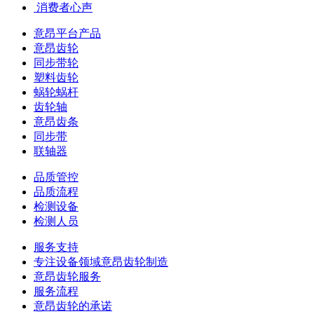
​ 消费者心声
意昂平台产品
意昂齿轮
同步带轮
塑料齿轮
蜗轮蜗杆
齿轮轴
意昂齿条
同步带
联轴器
品质管控
品质流程
检测设备
检测人员
服务支持
专注设备领域意昂齿轮制造
意昂齿轮服务
服务流程
意昂齿轮的承诺