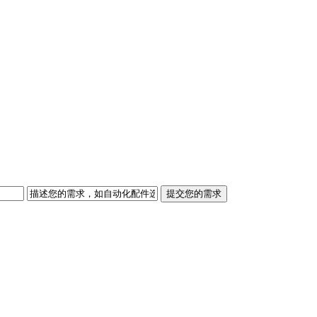
提交您的需求