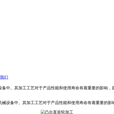
我们
设备中。其加工工艺对于产品性能和使用寿命有着重要的影响，
机械设备中。其加工工艺对于产品性能和使用寿命有着重要的影